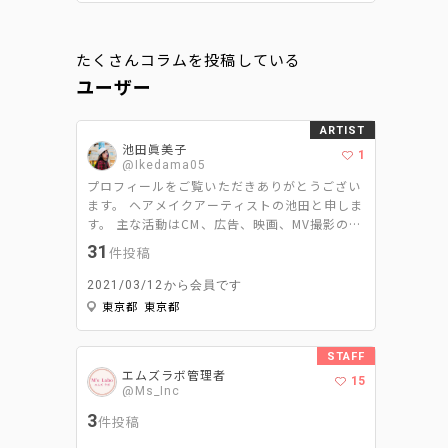
たくさんコラムを投稿している
ユーザー
ARTIST
池田眞美子
1
@Ikedama05
プロフィールをご覧いただきありがとうござい
ます。 ヘアメイクアーティストの池田と申しま
す。 主な活動はCM、広告、映画、MV撮影のヘ
アメイクと美容ライターです。 ヘアメイクは
31
件投稿
｢スパイスである2%をどれだけ引き立たせて周
りを調和するか｣ 美容ライターは｢ヘアメイク
2021/03/12から会員です
ならではの視点で＋‪αの情報を発信するか‬｣ を
東京都 東京都
モットーに活動させて頂いてます。
STAFF
エムズラボ管理者
15
@Ms_Inc
3
件投稿