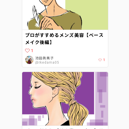
プロがすすめるメンズ美容【ベース
メイク後編】
1
池田眞美子
1
@Ikedama05