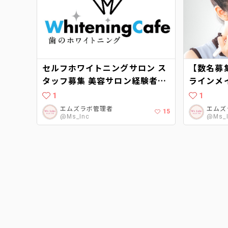
セルフホワイトニングサロン ス
【数名募
タッフ募集 美容サロン経験者優
ラインメ
遇 ホワイトニングカフェ柏店
1
1
（千葉県柏市）が2021年8月に
エムズラボ管理者
エムズ
15
オープン予定です。
@Ms_Inc
@Ms_