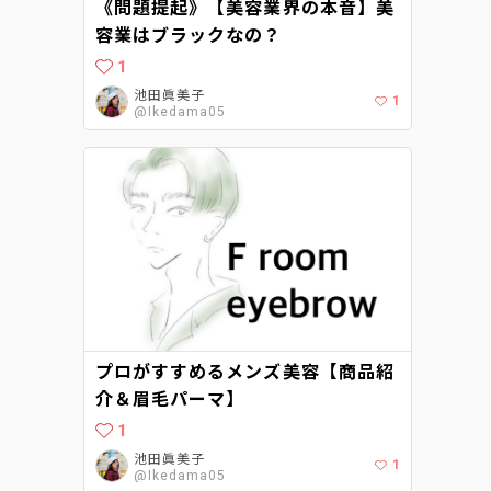
《問題提起》【美容業界の本音】美
容業はブラックなの？
1
池田眞美子
1
@Ikedama05
プロがすすめるメンズ美容【商品紹
介＆眉毛パーマ】
1
池田眞美子
1
@Ikedama05