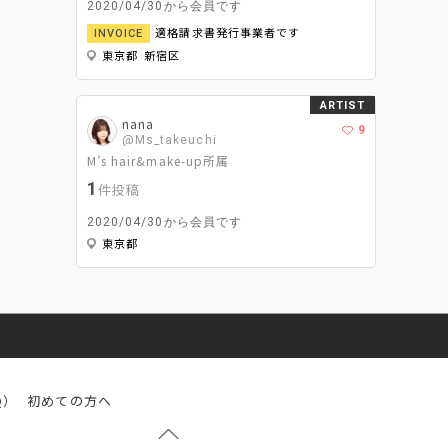
2020/04/30から会員です
適格請求書発行事業者です
INVOICE
東京都 新宿区
ARTIST
nana
9
@Ms_takeuchi
M’s hair&make-up所属
1
件投稿
2020/04/30から会員です
東京都
Q）
初めての方へ