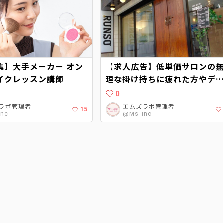
集】大手メーカー オン
【求人広告】低単価サロンの
イクレッスン講師
理な掛け持ちに疲れた方やデ
ューしたての方に最適な職場
0
す！高歩合の充実保障
ラボ管理者
エムズラボ管理者
15
Inc
@Ms_Inc