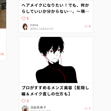
ヘアメイクになりたい！でも、何か
らしていいか分からない…。〜現役
ヘアメイクに聞くヘアメイクアップ
5
アーティストへの道〜
nana
9
@Ms_takeuchi
無
ビ
で
15
プロがすすめるメンズ美容【髭隠し
編＆メイク直しの仕方も】
2
池田眞美子
1