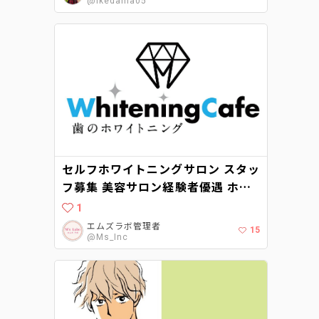
@Ikedama05
セルフホワイトニングサロン スタッ
フ募集 美容サロン経験者優遇 ホワ
イトニングカフェ柏店（千葉県柏
1
市）が2021年8月にオープン予定で
エムズラボ管理者
15
す。
@Ms_Inc