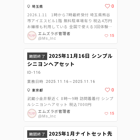
20,000円税込 交通費込み ■ 事前打ち合わせ
0
埼玉県
について（任意） 2025.11.25 tue SHIBUYA
PLEASURE PLEASURE 下記の日程にて出演者
2026.1.11 1時から7時最終受付 埼玉県熊谷
との事前打ち合わせ・予約受付がございます。
市アイエスビル1階 無料駐車場有り 税込4万円
https://hub.evergreenpub.jp/p/ikkadanran
お嬢様も利用している 全国で使える3回体験毛
2025?
穴ケアチケットもプレゼント お友達もいまし
エムズラボ管理者
15
fbclid=IwdGRjcAOI77ZleHRuA2FlbQIxMQB
たらご一緒にいかがですか？
@Ms_Inc
zcnRjBmFwcF9pZAo2NjI4NTY4Mzc5AAEeo
gzOgeaIvZs-
2025年11月16日 シンプル
QLy2ohOPiaAV362DqDrZFLmcWlmJTCwH4
期間終了
24ygOX8QQNncVk_aem_NM3HETdtfls35EU
シニヨンヘアセット
Oo03xkg 日時：2025年11月25日（火）
ID-116
18:30〜21:30 場所：SHIBUYA PLEASURE
PLEASURE 東京都渋谷区道玄坂２丁目２９−５
業務日時 :2025.11.16～2025.11.16
渋谷プライム 6F 備考：通常は入場料1万円が
0
東京都
必要なスペースでの開催となりますが、本案件
関係者としてご招待を予定しております。
武蔵小金井駅近く 8時〜9時 訪問着着付 シンプ
ルシニヨンヘアセット 税込7000円
エムズラボ管理者
15
@Ms_Inc
2025年1月ナイトセット先
期間終了