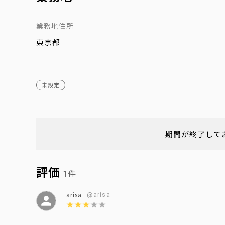
業務地住所
東京都
未設定
期間が終了して
評価
件
1
arisa
@arisa