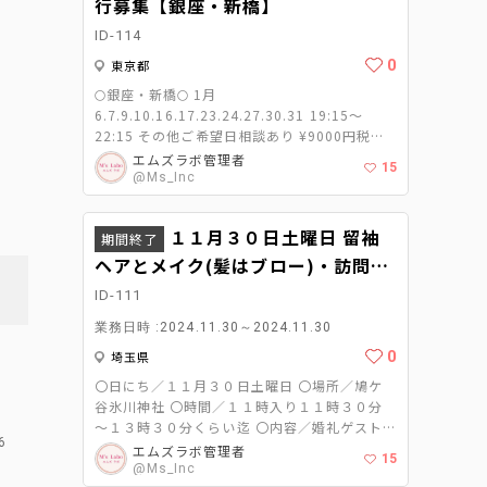
行募集【銀座・新橋】
ID-114
0
東京都
🌕銀座・新橋🌕 1月
6.7.9.10.16.17.23.24.27.30.31 19:15〜
22:15 その他ご希望日相談あり ¥9000円税込
道具あり 女性限定 その他 振り込み申請 手数
エムズラボ管理者
15
料:272円
@Ms_Inc
１１月３０日土曜日 留袖
期間終了
ヘアとメイク(髪はブロー)・訪問着
ヘアとメイク(髪アップ)・訪問着ヘ
ID-111
アセット(髪アップ)@鳩ケ谷氷川神
業務日時 :2024.11.30～2024.11.30
社
0
埼玉県
〇日にち／１１月３０日土曜日 〇場所／鳩ケ
谷氷川神社 〇時間／１１時入り１１時３０分
～１３時３０分くらい迄 〇内容／婚礼ゲスト
6
美容 留袖ヘアとメイク(髪はブロー)・訪問着ヘ
エムズラボ管理者
15
アとメイク(髪アップ)・訪問着ヘアセット(髪ア
@Ms_Inc