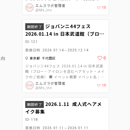
（※前泊のホテルは、会場である新横浜プリン
エムズラボ管理者
15
スホテルのお部屋をご用意致します。※泊まっ
@Ms_Inc
たお部屋が各自の施術ルームとなります！）
★ヘアメイク 報酬 45000円＋交通費 (ヘア
ジョバンニ44フェス
セット&メイク 30〜40分で仕上げられる方) ★
期間終了
ヘアのみ 報酬 30000円＋交通費 (ヘアセット
2026.01.14 in 日本武道館（ブロ
15〜20分で仕上げられる方) ★メイクのみ 報
ー・アイロンを含むヘアセット・メ
ID-121
酬15000円＋交通費 （メイク15〜20分で仕上
イクのご依頼）
げる方） ★学生アシスタント 日給 10000
業務日時 :2026.01.14～2025.12.14
円（交通費込）※ベースメイク&巻き 飾りつけ
性向
0
東京都 千代田区
等 ※クライアント様より成人式に参加してく
れた方には、芸能メディア案件、広告やCM 、
ジョバンニ44フェス 2026.01.14 in 日本武道
MV案件等のお仕事も優先的にご紹介 ご検討よ
館（ブロー・アイロンを含むヘアセット・メイ
ろしくお願いします。
クのご依頼） ■ イベント概要 イベント名：ジ
ョバンニ44フェス 2026 開催日：2026年1月
エムズラボ管理者
15
14日（火） 時間帯：午前中 会場：日本武道館
@Ms_Inc
イベント特設サイト： https://giovanni-
budoukan-2026.studio.site/ ■ 業務内容 対
2026.1.11 成人式ヘアメ
応内容：ブロー・アイロンを含むヘアセット・
期間終了
メイク 対応料金：1名あたり 2,500円〜（税
イク募集
込） ※希望内容・人数・条件により応相談 ■
ID-118
想定スケジュール・人数・ギャランティ 施術
人数の目安：3名~11名 ギャランティの目安：
業務日時 :2026.01.11～2026.01.11