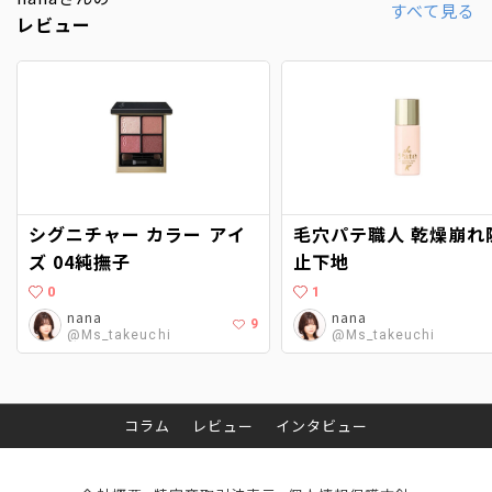
すべて見る
レビュー
シグニチャー カラー アイ
毛穴パテ職人 乾燥崩れ防
ズ 04純撫子
止下地
0
1
nana
nana
9
@Ms_takeuchi
@Ms_takeuchi
コラム
レビュー
インタビュー