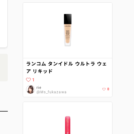
ランコム タンイドル ウルトラ ウェ
ア リキッド
1
rie
8
@Ms_fukazawa