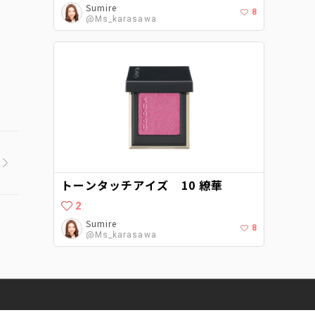
Sumire
8
@Ms_karasawa
トーンタッチアイズ 10 繚華
2
Sumire
8
@Ms_karasawa