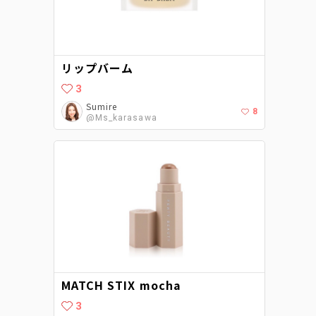
リップバーム
3
Sumire
8
@Ms_karasawa
MATCH STIX mocha
3