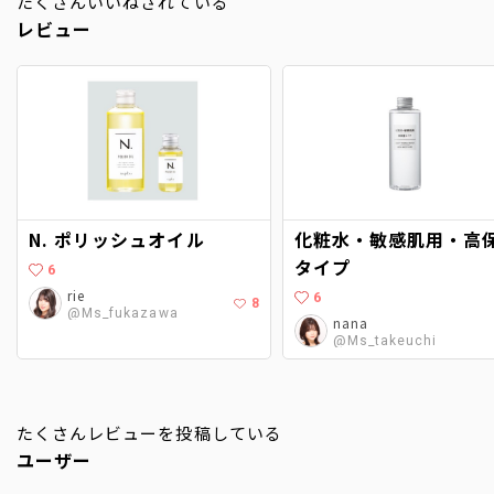
たくさんいいねされている
レビュー
N. ポリッシュオイル
化粧水・敏感肌用・高
タイプ
6
rie
6
8
@Ms_fukazawa
nana
@Ms_takeuchi
たくさんレビューを投稿している
ユーザー