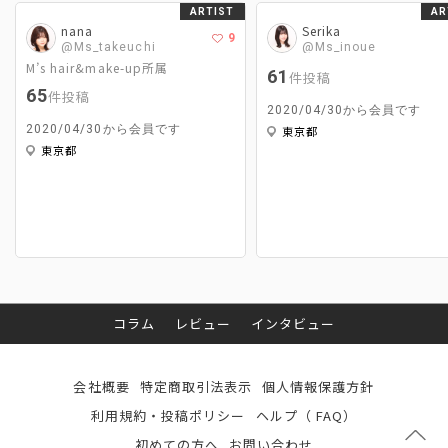
ARTIST
AR
nana
Serika
9
@Ms_takeuchi
@Ms_inoue
M’s hair&make-up所属
61
件投稿
65
件投稿
2020/04/30から会員です
2020/04/30から会員です
東京都
東京都
コラム
レビュー
インタビュー
会社概要
特定商取引法表示
個人情報保護方針
利用規約・投稿ポリシー
ヘルプ（ FAQ）
初めての方へ
お問い合わせ