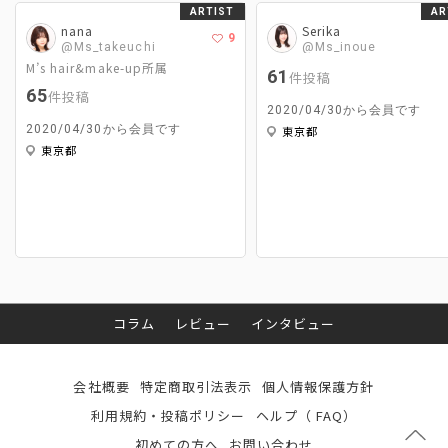
ARTIST
AR
nana
Serika
9
@Ms_takeuchi
@Ms_inoue
M’s hair&make-up所属
61
件投稿
65
件投稿
2020/04/30から会員です
2020/04/30から会員です
東京都
東京都
コラム
レビュー
インタビュー
会社概要
特定商取引法表示
個人情報保護方針
利用規約・投稿ポリシー
ヘルプ（ FAQ）
初めての方へ
お問い合わせ