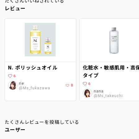
たくさんいいねされている
レビュー
N. ポリッシュオイル
化粧水・敏感肌用・高
タイプ
6
rie
6
8
@Ms_fukazawa
nana
@Ms_takeuchi
たくさんレビューを投稿している
ユーザー