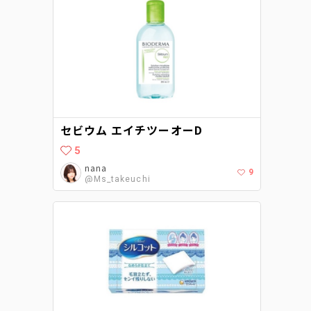
セビウム エイチツーオーD
5
nana
9
@Ms_takeuchi