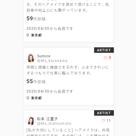
き、そのヘアメイクを褒めて頂けることで、私
自身の向上心にも繋がっています。
59
件投稿
2020/04/30から会員です
東京都
ARTIST
Sumire
8
@Ms_karasawa
笑顔と感謝と謙虚さを忘れず、心まできれいに
するつもりで仕事に臨んでおります。
55
件投稿
2020/04/30から会員です
東京都
ARTIST
松本 江里子
11
@Ms_matsumoto
[私が大切にしていること] ヘアメイクは、外見
の施術なのですが、その先には、心を輝かせる