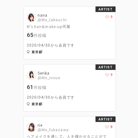
ARTIST
nana
9
@Ms_takeuchi
M’s hair&make-up所属
65
件投稿
2020/04/30から会員です
東京都
ARTIST
Serika
9
@Ms_inoue
61
件投稿
2020/04/30から会員です
東京都
ARTIST
rie
8
@Ms_fukazawa
ヘアメイクを通して、人を輝かせることがで