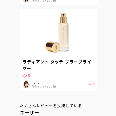
@Ms_takeuchi
ラディアント タッチ ブラープライ
マー
5
nana
9
@Ms_takeuchi
たくさんレビューを投稿している
ユーザー