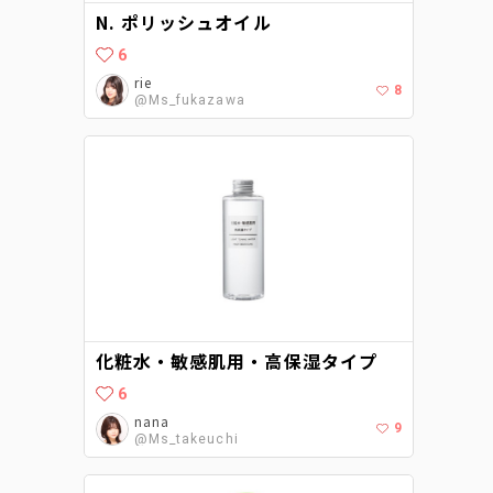
N. ポリッシュオイル
6
rie
8
@Ms_fukazawa
化粧水・敏感肌用・高保湿タイプ
6
nana
9
@Ms_takeuchi