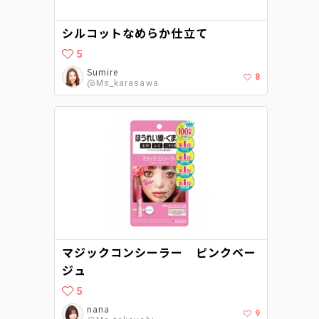
シルコットなめらか仕立て
5
Sumire
8
@Ms_karasawa
マジックコンシーラー ピンクベー
ジュ
5
nana
9