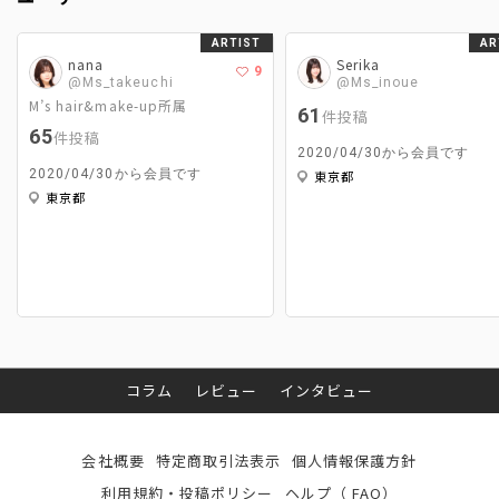
ARTIST
AR
nana
Serika
9
@Ms_takeuchi
@Ms_inoue
M’s hair&make-up所属
61
件投稿
65
件投稿
2020/04/30から会員です
2020/04/30から会員です
東京都
東京都
コラム
レビュー
インタビュー
会社概要
特定商取引法表示
個人情報保護方針
利用規約・投稿ポリシー
ヘルプ（ FAQ）