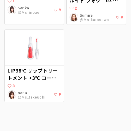
ルイド フォグ 03 綿
1
苺
Serika
2
9
@Ms_inoue
Sumire
8
@Ms_karasawa
LIP38℃ リップトリー
トメント +3℃ コーラ
ルピンク
3
nana
9
@Ms_takeuchi