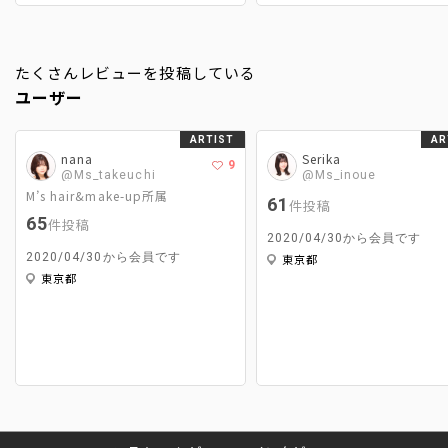
たくさんレビューを投稿している
ユーザー
ARTIST
AR
nana
Serika
9
@Ms_takeuchi
@Ms_inoue
M’s hair&make-up所属
61
件投稿
65
件投稿
2020/04/30から会員です
2020/04/30から会員です
東京都
東京都