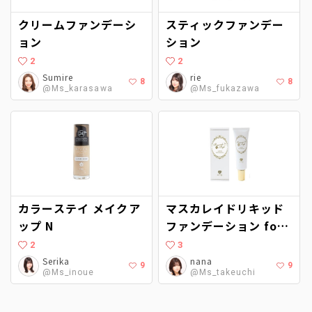
クリームファンデーシ
スティックファンデー
ョン
ション
2
2
Sumire
rie
8
8
@Ms_karasawa
@Ms_fukazawa
カラーステイ メイクア
マスカレイドリキッド
ップ N
ファンデーション for
ホワイト
2
3
Serika
nana
9
9
@Ms_inoue
@Ms_takeuchi