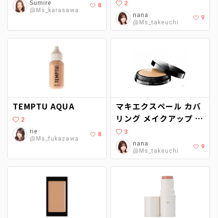
Sumire
2
8
@Ms_karasawa
nana
9
@Ms_takeuchi
TEMPTU AQUA
マキエクスペール カバ
リング メイクアップ フ
2
ァンデーション
rie
3
8
@Ms_fukazawa
nana
9
@Ms_takeuchi