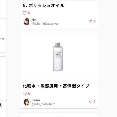
N. ポリッシュオイル
6
rie
8
@Ms_fukazawa
9
化粧水・敏感肌用・高保湿タイプ
6
nana
9
地
@Ms_takeuchi