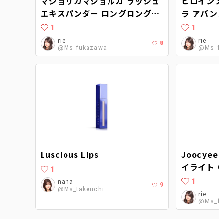
マジョリカマジョルカ ラッシュ
ヒロイン
エキスパンダー ロングロングロ
ラ アバン
ング EX
1
1
rie
rie
8
@Ms_fukazawa
@Ms_
Luscious Lips
Joocy
イライト 
1
nana
1
9
@Ms_takeuchi
rie
@Ms_