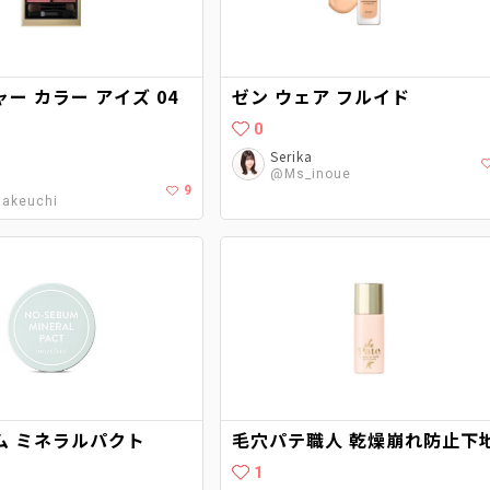
ー カラー アイズ 04
ゼン ウェア フルイド
0
Serika
@Ms_inoue
9
akeuchi
ム ミネラルパクト
毛穴パテ職人 乾燥崩れ防止下
1