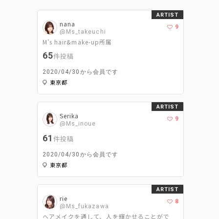
ARTIST
nana
9
@Ms_takeuchi
M’s hair&make-up所属
65
件投稿
2020/04/30から会員です
東京都
ARTIST
Serika
9
@Ms_inoue
61
件投稿
2020/04/30から会員です
東京都
ARTIST
rie
8
@Ms_fukazawa
ヘアメイクを通して、人を輝かせることがで