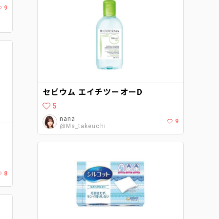
9
セビウム エイチツーオーD
5
nana
9
@Ms_takeuchi
8