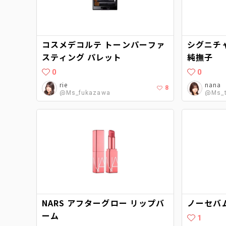
コスメデコルテ トーンパーファ
シグニチャ
スティング パレット
純撫子
0
0
rie
nana
8
@Ms_fukazawa
@Ms_t
NARS アフターグロー リップバ
ノーセバ
ーム
1