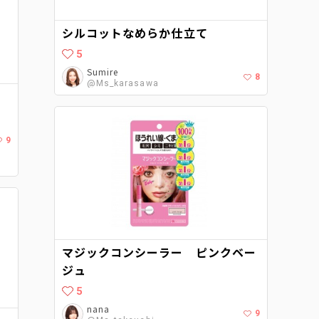
シルコットなめらか仕立て
5
Sumire
8
@Ms_karasawa
9
マジックコンシーラー ピンクベー
ジュ
5
nana
9