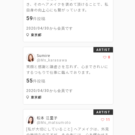
き、そのヘアメイクを褒めて頂けることで、私
自身の向上心にも繋がっています。
59
件投稿
2020/04/30から会員です
東京都
ARTIST
Sumire
8
@Ms_karasawa
笑顔と感謝と謙虚さを忘れず、心まできれいに
するつもりで仕事に臨んでおります。
55
件投稿
2020/04/30から会員です
東京都
ARTIST
松本 江里子
11
@Ms_matsumoto
[私が大切にしていること] ヘアメイクは、外見
の施術なのですが、その先には、心を輝かせる