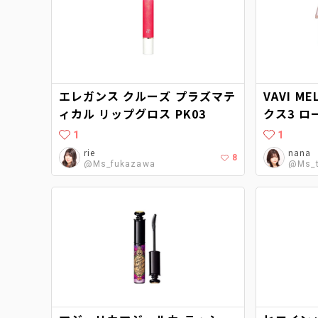
エレガンス クルーズ プラズマテ
VAVI 
ィカル リップグロス PK03
クス3 
1
1
rie
nana
8
@Ms_fukazawa
@Ms_t