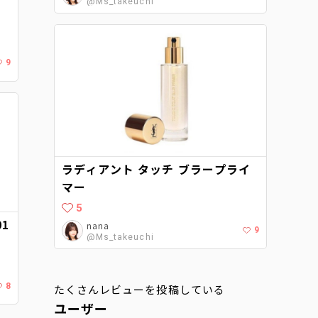
シ
@Ms_takeuchi
9
ラディアント タッチ ブラープライ
マー
5
1
nana
9
@Ms_takeuchi
8
たくさんレビューを投稿している
ユーザー