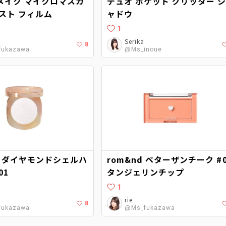
メイク マイクロマスカ
デュオ ポケット グリッター 
スト フィルム
ャドウ
1
Serika
8
fukazawa
@Ms_inoue
ee ダイヤモンドシェルハ
rom&nd ベターザンチーク #0
01
タンジェリンチップ
1
rie
8
fukazawa
@Ms_fukazawa