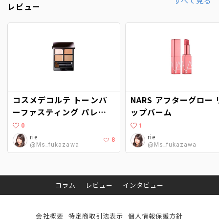
すべて見る
レビュー
コスメデコルテ トーンパ
NARS アフターグロー 
ーファスティング パレッ
ップバーム
ト
0
1
rie
rie
8
@Ms_fukazawa
@Ms_fukazawa
コラム
レビュー
インタビュー
会社概要
特定商取引法表示
個人情報保護方針