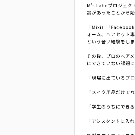
M’s Laboプロジ
談があったことから
「Mixi」「Faceb
ォーム、ヘアセット専
という苦い経験をし
その後、プロのヘアメ
にできていない課題
「現場に出ているプ
「メイク用品だけで
「学生のうちにでき
「アシスタントに入れ