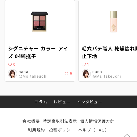
シグニチャー カラー アイ
毛穴パテ職人 乾燥崩れ防
ズ 04純撫子
止下地
0
1
nana
nana
9
@Ms_takeuchi
@Ms_takeuchi
コラム
レビュー
インタビュー
会社概要
特定商取引法表示
個人情報保護方針
利用規約・投稿ポリシー
ヘルプ（ FAQ）