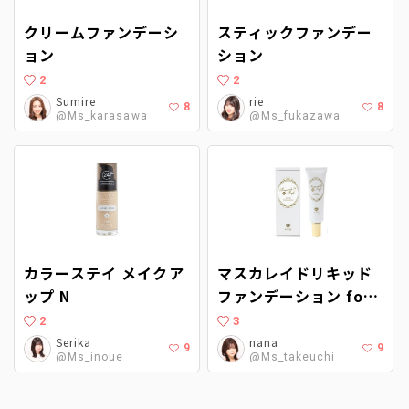
クリームファンデーシ
スティックファンデー
ョン
ション
2
2
Sumire
rie
8
8
@Ms_karasawa
@Ms_fukazawa
カラーステイ メイクア
マスカレイドリキッド
ップ N
ファンデーション for
ホワイト
2
3
Serika
nana
9
9
@Ms_inoue
@Ms_takeuchi