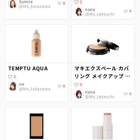
Sumire
2
8
@Ms_karasawa
nana
9
@Ms_takeuchi
TEMPTU AQUA
マキエクスペール カバ
リング メイクアップ フ
2
ァンデーション
rie
3
8
@Ms_fukazawa
nana
9
@Ms_takeuchi