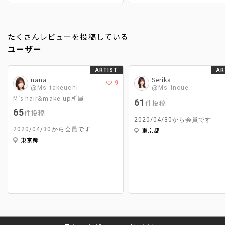
たくさんレビューを投稿している
ユーザー
ARTIST
AR
nana
Serika
9
@Ms_takeuchi
@Ms_inoue
M’s hair&make-up所属
61
件投稿
65
件投稿
2020/04/30から会員です
2020/04/30から会員です
東京都
東京都