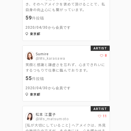
き、そのヘアメイクを褒めて頂けることで、私
自身の向上心にも繋がっています。
59
件投稿
2020/04/30から会員です
東京都
ARTIST
Sumire
8
@Ms_karasawa
笑顔と感謝と謙虚さを忘れず、心まできれいに
するつもりで仕事に臨んでおります。
55
件投稿
2020/04/30から会員です
東京都
ARTIST
松本 江里子
11
@Ms_matsumoto
[私が大切にしていること] ヘアメイクは、外見
の施術なのですが、その先には、心を輝かせる