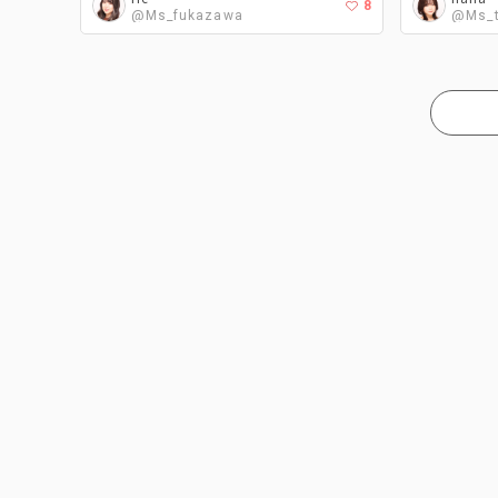
8
@Ms_fukazawa
@Ms_t