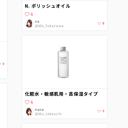
N. ポリッシュオイル
6
rie
8
@Ms_fukazawa
9
化粧水・敏感肌用・高保湿タイプ
6
nana
9
@Ms_takeuchi