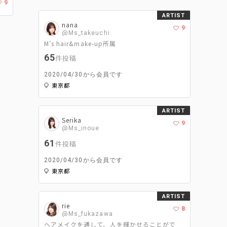
9
ARTIST
nana
9
@Ms_takeuchi
M’s hair&make-up所属
65
件投稿
2020/04/30から会員です
東京都
ARTIST
Serika
9
@Ms_inoue
61
件投稿
2020/04/30から会員です
東京都
ARTIST
rie
8
@Ms_fukazawa
ヘアメイクを通して、人を輝かせることがで