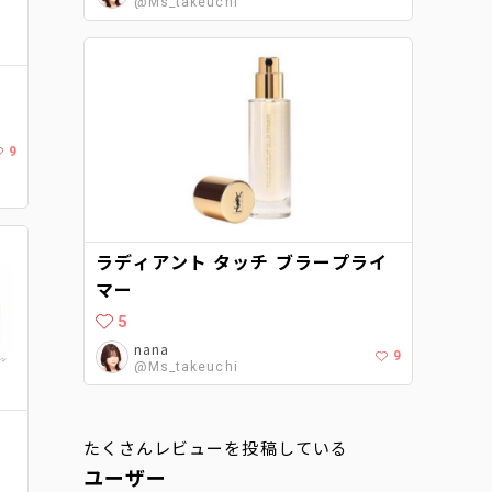
@Ms_takeuchi
9
ラディアント タッチ ブラープライ
マー
5
nana
9
@Ms_takeuchi
たくさんレビューを投稿している
ユーザー