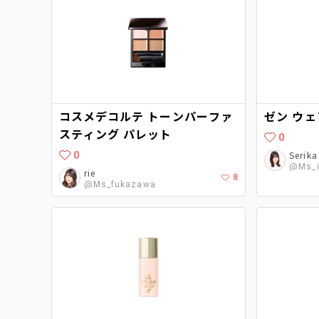
コスメデコルテ トーンパーファ
ゼン ウェ
スティング パレット
0
0
Serika
@Ms_i
rie
8
@Ms_fukazawa