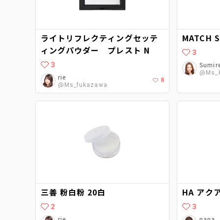
ライトリフレクティングセッテ
MATCH S
ィングパウダー プレスト N
3
3
Sumir
@Ms_
rie
8
@Ms_fukazawa
三善 粉白粉 20白
HA ア
2
3
rie
nana