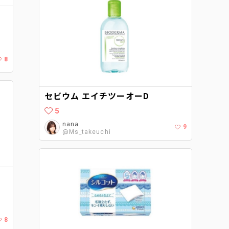
8
セビウム エイチツーオーD
5
nana
9
@Ms_takeuchi
レ
8