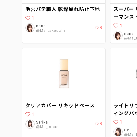
毛穴パテ職人 乾燥崩れ防止下地
スーパー 
ーマンス
1
nana
1
9
@Ms_takeuchi
nana
@Ms_t
クリアカバー リキッドベース
ライトリ
ィングパ
1
Serika
1
9
@Ms_inoue
rie
@Ms_