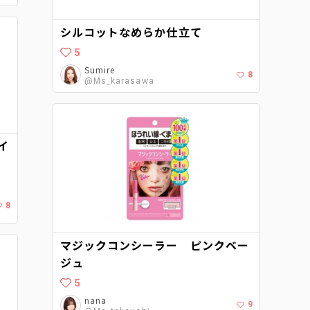
シルコットなめらか仕立て
5
Sumire
8
@Ms_karasawa
イ
8
マジックコンシーラー ピンクベー
ジュ
5
nana
9