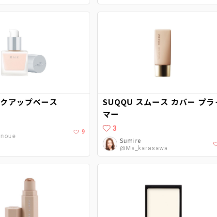
イクアップベース
SUQQU スムース カバー プラ
マー
3
9
noue
Sumire
@Ms_karasawa