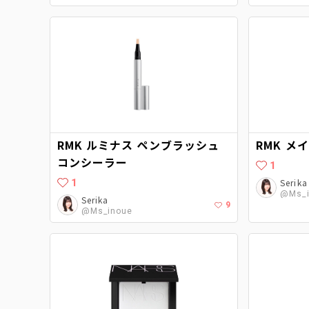
RMK ルミナス ペンブラッシュ
RMK メ
コンシーラー
1
1
Serika
@Ms_i
Serika
9
@Ms_inoue