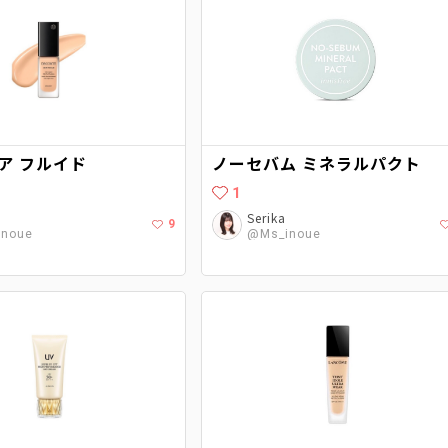
ア フルイド
ノーセバム ミネラルパクト
1
Serika
9
noue
@Ms_inoue