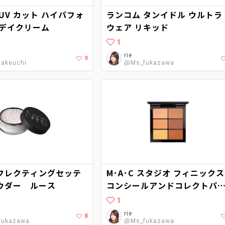
UV カット ハイパフォ
ランコム タンイドル ウルトラ
 デイクリーム
ウェア リキッド
1
rie
9
akeuchi
@Ms_fukazawa
フレクティングセッテ
M･A･C スタジオ フィニックス
ウダー ルース
コンシールアンドコレクトパ
ット
1
rie
8
fukazawa
@Ms_fukazawa