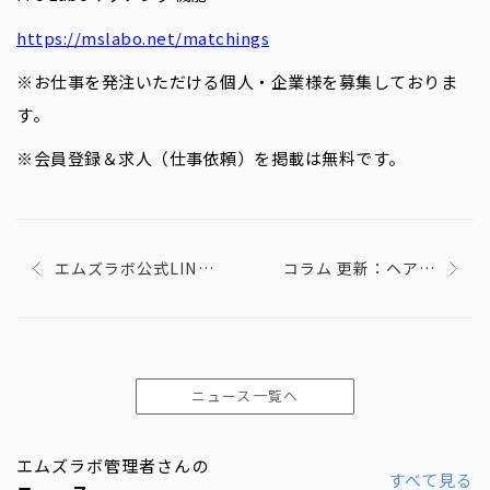
https://mslabo.net/matchings
※お仕事を発注いただける個人・企業様を募集しておりま
す。
※会員登録＆求人（仕事依頼）を掲載は無料です。
エムズラボ公式LINE
コラム 更新：ヘアメ
でサポートいたしま
イクになりたい！で
す✨
も、何からしていい
か分からない…。〜
現役ヘアメイクに聞
くヘアメイクアップ
ニュース一覧へ
アーティストへの
道〜
エムズラボ管理者さんの
すべて見る