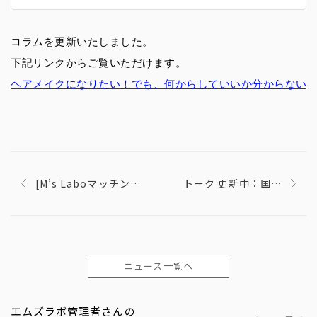
コラムを更新いたしました。
下記リンクからご覧いただけます。
ヘアメイクになりたい！でも、何からしていいか分からない…
[M’s Laboマッチング
トーク 更新中：国か
機能] サービスを開始
らの給付金・補助
いたしました！
金・融資について！
ニュース一覧へ
エムズラボ管理者さんの