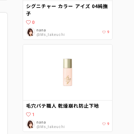
シグニチャー カラー アイズ 04純撫
子
0
nana
9
@Ms_takeuchi
毛穴パテ職人 乾燥崩れ防止下地
1
nana
9
@Ms_takeuchi