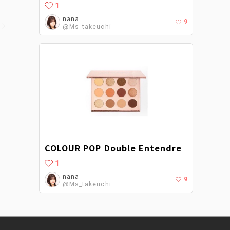
1
nana
9
@Ms_takeuchi
COLOUR POP Double Entendre
1
nana
9
@Ms_takeuchi