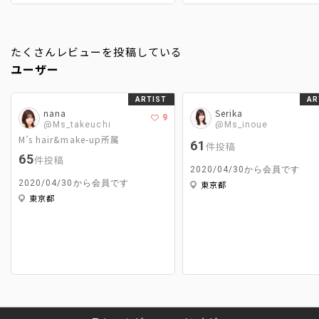
たくさんレビューを投稿している
ユーザー
ARTIST
AR
nana
Serika
9
@Ms_takeuchi
@Ms_inoue
M’s hair&make-up所属
61
件投稿
65
件投稿
2020/04/30から会員です
2020/04/30から会員です
東京都
東京都