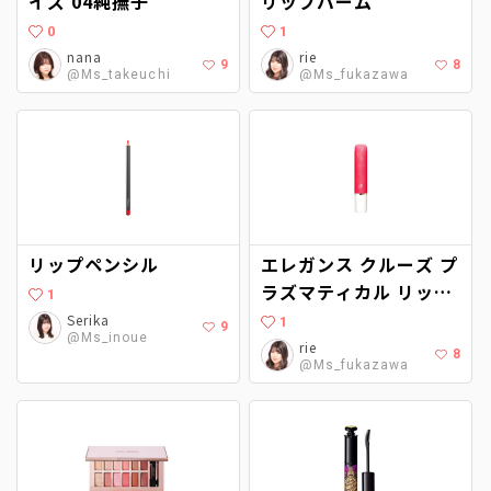
イズ 04純撫子
リップバーム
0
1
nana
rie
9
8
@Ms_takeuchi
@Ms_fukazawa
リップペンシル
エレガンス クルーズ プ
ラズマティカル リップ
1
グロス PK03
Serika
1
9
@Ms_inoue
rie
8
@Ms_fukazawa