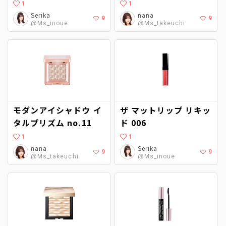
1
1
Serika
nana
9
9
@Ms_inoue
@Ms_takeuchi
モダンアイシャドウ イ
ザ マットリップ リキッ
タルプリズム no.11
ド 006
1
1
nana
Serika
9
9
@Ms_takeuchi
@Ms_inoue