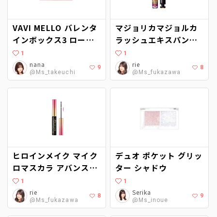
VAVI MELLO バレンタ
マジョリカマジョルカ
インボックス3 ローズ
ラッシュエキスパンダ
モーメント
ー ロングロングロング
1
1
EX
nana
rie
9
8
@Ms_takeuchi
@Ms_fukazawa
ヒロインメイク マイク
デュオ ポケット グリッ
ロマスカラ アバンスト
ター シャドウ
フィルム
1
1
rie
Serika
8
9
@Ms_fukazawa
@Ms_inoue