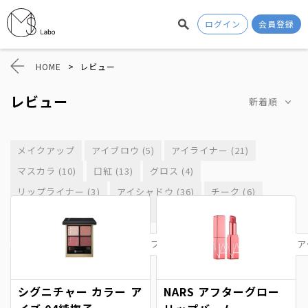
ログイン
会員登録
HOME
>
レビュー
レビュー
新着順
メイクアップ
アイブロウ (5)
アイライナー (21)
マスカラ (10)
口紅 (13)
グロス (4)
リップライナー (3)
アイシャドウ (36)
チーク (6)
ハイライト (5)
アイプチ (1)
その他 (1)
リップ (4)
スキンケア
メイクアップ
ベースメイク
ヘア
シグニチャー カラー ア
NARS アフターグロー