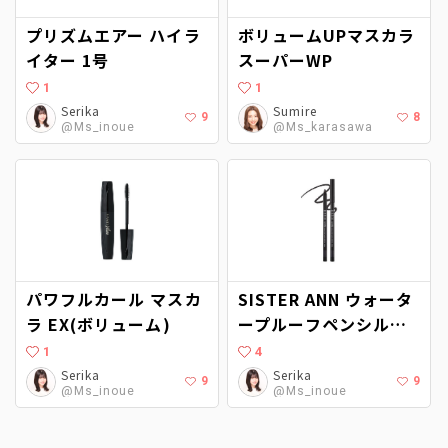
プリズムエアー ハイラ
ボリュームUPマスカラ
イター 1号
スーパーWP
1
1
Serika
Sumire
9
8
@Ms_inoue
@Ms_karasawa
パワフルカール マスカ
SISTER ANN ウォータ
ラ EX(ボリューム)
ープルーフペンシルア
イライナー
1
4
Serika
Serika
9
9
@Ms_inoue
@Ms_inoue