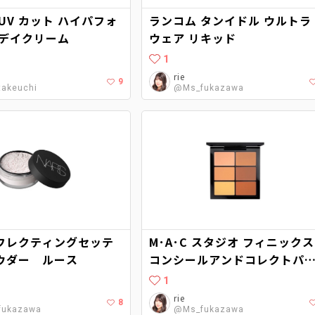
UV カット ハイパフォ
ランコム タンイドル ウルトラ
 デイクリーム
ウェア リキッド
1
rie
9
akeuchi
@Ms_fukazawa
フレクティングセッテ
M･A･C スタジオ フィニックス
ウダー ルース
コンシールアンドコレクトパ
ット
1
rie
8
fukazawa
@Ms_fukazawa