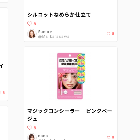
シルコットなめらか仕立て
5
Sumire
8
@Ms_karasawa
イ
8
マジックコンシーラー ピンクベー
ジュ
5
nana
9