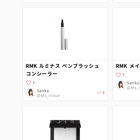
RMK ルミナス ペンブラッシュ
RMK メ
コンシーラー
1
1
Serika
@Ms_i
Serika
9
@Ms_inoue