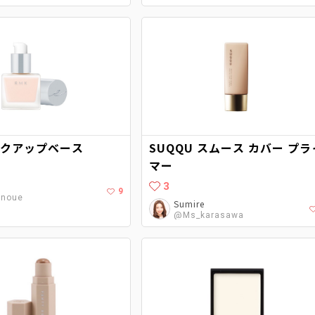
イクアップベース
SUQQU スムース カバー プラ
マー
3
9
noue
Sumire
@Ms_karasawa