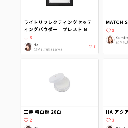
ライトリフレクティングセッテ
MATCH S
ィングパウダー プレスト N
3
3
Sumir
@Ms_
rie
8
@Ms_fukazawa
三善 粉白粉 20白
HA ア
2
3
rie
nana