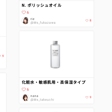
N. ポリッシュオイル
6
rie
8
@Ms_fukazawa
9
化粧水・敏感肌用・高保湿タイプ
6
nana
9
@Ms_takeuchi