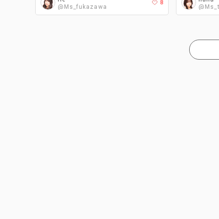
8
@Ms_fukazawa
@Ms_t