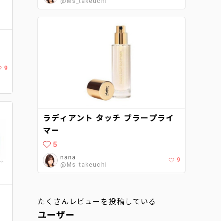
@Ms_takeuchi
9
ラディアント タッチ ブラープライ
マー
5
nana
9
@Ms_takeuchi
たくさんレビューを投稿している
ユーザー