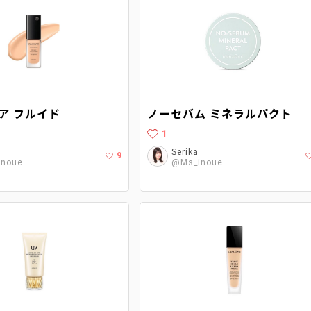
ア フルイド
ノーセバム ミネラルパクト
1
Serika
9
noue
@Ms_inoue