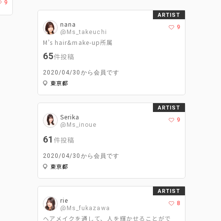
9
ARTIST
nana
9
@Ms_takeuchi
M’s hair&make-up所属
65
件投稿
2020/04/30から会員です
東京都
ARTIST
Serika
9
@Ms_inoue
61
件投稿
2020/04/30から会員です
東京都
ARTIST
rie
8
@Ms_fukazawa
ヘアメイクを通して、人を輝かせることがで