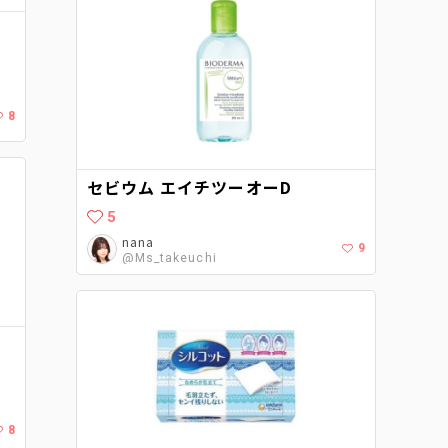
8
セビウム エイチツーオーD
5
nana
9
@Ms_takeuchi
レ
8