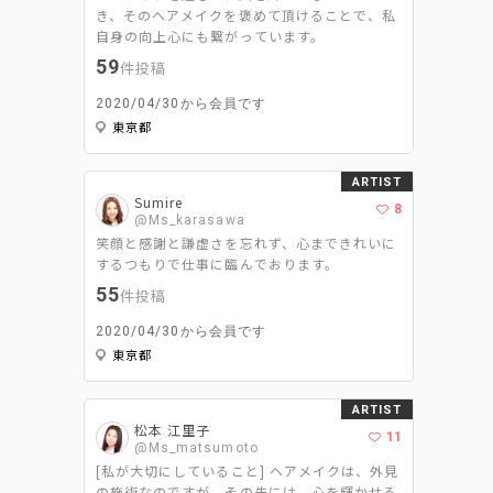
き、そのヘアメイクを褒めて頂けることで、私
自身の向上心にも繋がっています。
59
件投稿
2020/04/30から会員です
東京都
ARTIST
Sumire
8
@Ms_karasawa
笑顔と感謝と謙虚さを忘れず、心まできれいに
するつもりで仕事に臨んでおります。
55
件投稿
2020/04/30から会員です
東京都
ARTIST
松本 江里子
11
@Ms_matsumoto
[私が大切にしていること] ヘアメイクは、外見
の施術なのですが、その先には、心を輝かせる