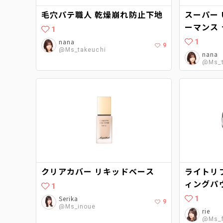
毛穴パテ職人 乾燥崩れ防止下地
スーパー 
ーマンス
1
nana
1
9
@Ms_takeuchi
nana
@Ms_t
クリアカバー リキッドベース
ライトリ
ィングパ
1
Serika
1
9
@Ms_inoue
rie
@Ms_