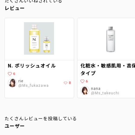
たくさんいいねされている
レビュー
N. ポリッシュオイル
化粧水・敏感肌用・高
タイプ
6
rie
6
8
@Ms_fukazawa
nana
@Ms_takeuchi
たくさんレビューを投稿している
ユーザー