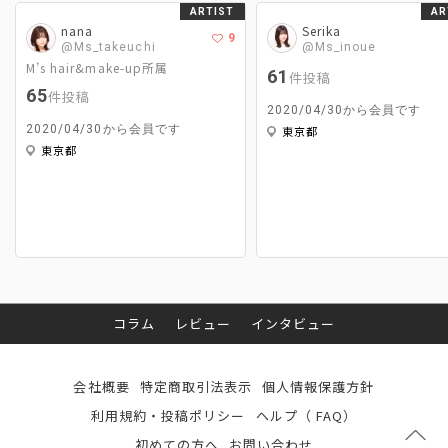
ARTIST
AR
nana
Serika
9
@Ms_takeuchi
@Ms_inoue
M’s hair&make-up所属
61
件投稿
65
件投稿
2020/04/30から会員です
2020/04/30から会員です
東京都
東京都
コラム
レビュー
インタビュー
会社概要
特定商取引法表示
個人情報保護方針
利用規約・投稿ポリシー
ヘルプ（ FAQ）
初めての方へ
お問い合わせ