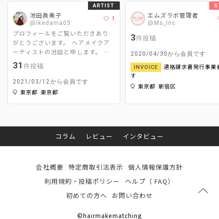
ARTIST
S
池田眞美子
エムズラボ管理者
1
@Ikedama05
@Ms_Inc
プロフィールをご覧いただきあり
3
件投稿
がとうございます。 ヘアメイクア
ーティストの池田と申します。 主
2020/04/30から会員です
な活動はCM、広告、映画、MV撮影
31
件投稿
適格請求書発行事業
INVOICE
のヘアメイクと美容ライターです。
す
ヘアメイクは｢スパイスである2%
2021/03/12から会員です
東京都 新宿区
をどれだけ引き立たせて周りを調
東京都 東京都
和するか｣ 美容ライターは｢ヘアメ
イクならではの視点で＋‪αの情報を
発信するか‬｣ をモットーに活動させ
て頂いてます。
コラム
レビュー
インタビュー
会社概要
特定商取引法表示
個人情報保護方針
利用規約・投稿ポリシー
ヘルプ（ FAQ）
初めての方へ
お問い合わせ
©hairmakematching