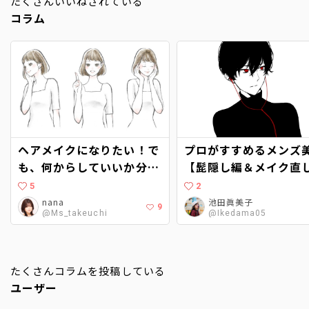
たくさんいいねされている
コラム
ヘアメイクになりたい！で
プロがすすめるメンズ
も、何からしていいか分か
【髭隠し編＆メイク直
らない…。〜現役ヘアメイ
仕方も】
5
2
クに聞くヘアメイクアップ
nana
池田眞美子
9
@Ms_takeuchi
@Ikedama05
アーティストへの道〜
たくさんコラムを投稿している
ユーザー