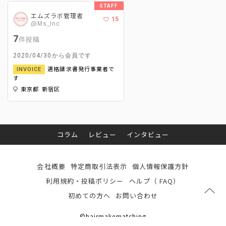
STAFF
エムズラボ管理者
15
@Ms_Inc
7
件投稿
2020/04/30から会員です
適格請求書発行事業者で
INVOICE
す
東京都 新宿区
コラム
レビュー
インタビュー
会社概要
特定商取引法表示
個人情報保護方針
利用規約・投稿ポリシー
ヘルプ（ FAQ）
初めての方へ
お問い合わせ
©hairmakematching