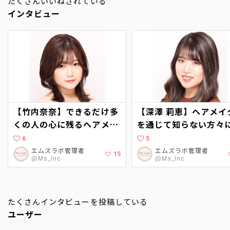
たくさんいいねされている
インタビュー
【竹内奈奈】できるだけ多
【深澤 莉恵】ヘアメイ
くの人の心に残るヘアメイ
を通じて知らない方々
クを
も、かっこいい！かわ
6
5
い！を与えられるよう
エムズラボ管理者
エムズラボ管理者
15
@Ms_Inc
@Ms_Inc
在になる
たくさんインタビューを投稿している
ユーザー