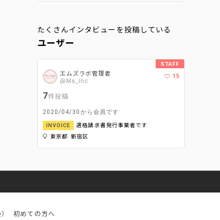
たくさんインタビューを投稿している
ユーザー
STAFF
エムズラボ管理者
15
@Ms_Inc
7
件投稿
2020/04/30から会員です
適格請求書発行事業者です
INVOICE
東京都 新宿区
Q）
初めての方へ