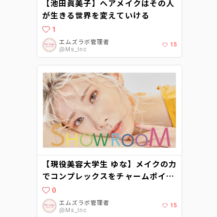
【池田眞美子】ヘアメイクはその人
が生きる世界を変えていける
1
エムズラボ管理者
15
@Ms_Inc
【現役美容大学生 ゆな】メイクの力
でコンプレックスをチャームポイン
トにする
0
エムズラボ管理者
15
@Ms_Inc