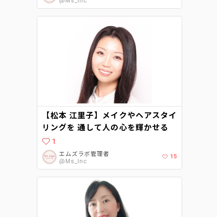
@Ms_Inc
【松本 江里子】メイクやヘアスタイ
リングを 通して⼈の⼼を輝かせる
1
エムズラボ管理者
15
@Ms_Inc