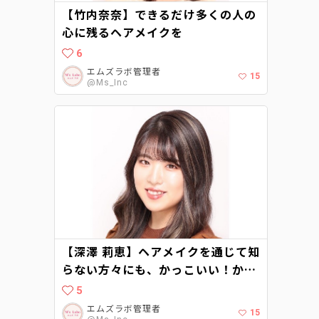
【竹内奈奈】できるだけ多くの人の
心に残るヘアメイクを
6
エムズラボ管理者
15
@Ms_Inc
【深澤 莉恵】ヘアメイクを通じて知
らない方々にも、かっこいい！かわ
いい！を与えられるような存在にな
5
る
エムズラボ管理者
15