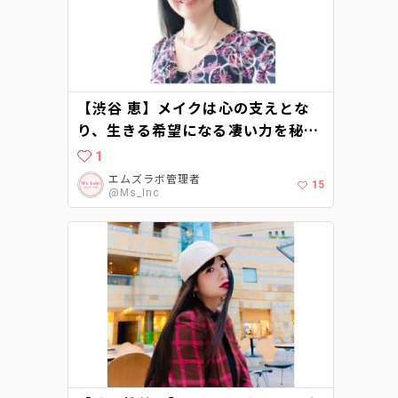
【渋谷 恵】メイクは心の支えとな
り、生きる希望になる凄い力を秘め
たものです
1
エムズラボ管理者
15
@Ms_Inc