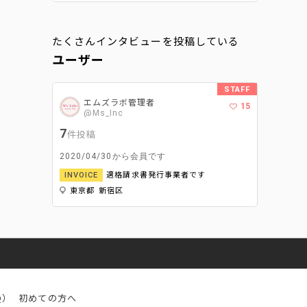
たくさんインタビューを投稿している
ユーザー
STAFF
エムズラボ管理者
15
@Ms_Inc
7
件投稿
2020/04/30から会員です
適格請求書発行事業者です
INVOICE
東京都 新宿区
Q）
初めての方へ