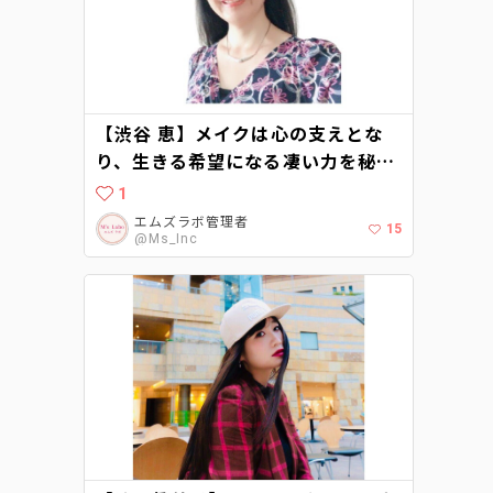
【渋谷 恵】メイクは心の支えとな
り、生きる希望になる凄い力を秘め
たものです
1
エムズラボ管理者
15
@Ms_Inc