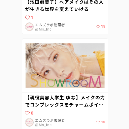
【池田眞美子】ヘアメイクはその人
が生きる世界を変えていける
1
エムズラボ管理者
15
@Ms_Inc
【現役美容大学生 ゆな】メイクの力
でコンプレックスをチャームポイン
トにする
0
エムズラボ管理者
15
@Ms_Inc