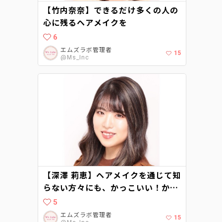
【竹内奈奈】できるだけ多くの人の
心に残るヘアメイクを
6
エムズラボ管理者
15
@Ms_Inc
【深澤 莉恵】ヘアメイクを通じて知
らない方々にも、かっこいい！かわ
いい！を与えられるような存在にな
5
る
エムズラボ管理者
15