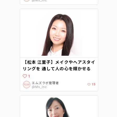
@Ms_Inc
【松本 江里子】メイクやヘアスタイ
リングを 通して⼈の⼼を輝かせる
1
エムズラボ管理者
15
@Ms_Inc