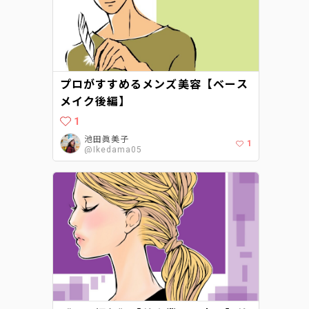
プロがすすめるメンズ美容【ベース
メイク後編】
1
池田眞美子
1
@Ikedama05