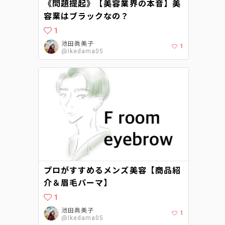
《問題提起》【美容業界の本音】美
容業はブラックなの？
1
池田眞美子
1
@Ikedama05
プロがすすめるメンズ美容【商品紹
介＆眉毛パーマ】
1
池田眞美子
1
@Ikedama05