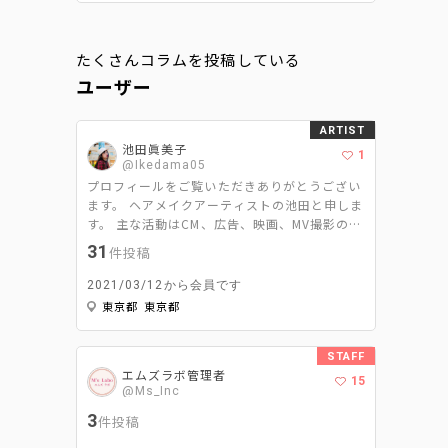
たくさんコラムを投稿している
ユーザー
ARTIST
池田眞美子
1
@Ikedama05
プロフィールをご覧いただきありがとうござい
ます。 ヘアメイクアーティストの池田と申しま
す。 主な活動はCM、広告、映画、MV撮影のヘ
アメイクと美容ライターです。 ヘアメイクは
31
件投稿
｢スパイスである2%をどれだけ引き立たせて周
りを調和するか｣ 美容ライターは｢ヘアメイク
2021/03/12から会員です
ならではの視点で＋‪αの情報を発信するか‬｣ を
東京都 東京都
モットーに活動させて頂いてます。
STAFF
エムズラボ管理者
15
@Ms_Inc
3
件投稿