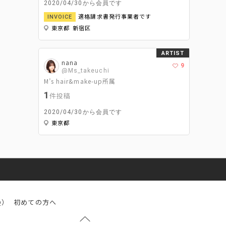
2020/04/30から会員です
適格請求書発行事業者です
INVOICE
東京都 新宿区
ARTIST
nana
9
@Ms_takeuchi
M’s hair&make-up所属
1
件投稿
2020/04/30から会員です
東京都
Q）
初めての方へ