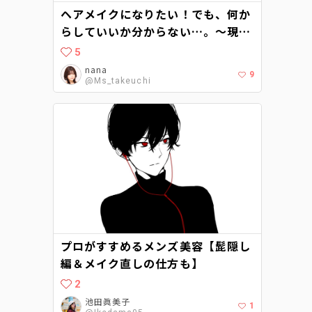
ヘアメイクになりたい！でも、何か
らしていいか分からない…。〜現役
ヘアメイクに聞くヘアメイクアップ
5
アーティストへの道〜
nana
9
@Ms_takeuchi
プロがすすめるメンズ美容【髭隠し
編＆メイク直しの仕方も】
2
池田眞美子
1