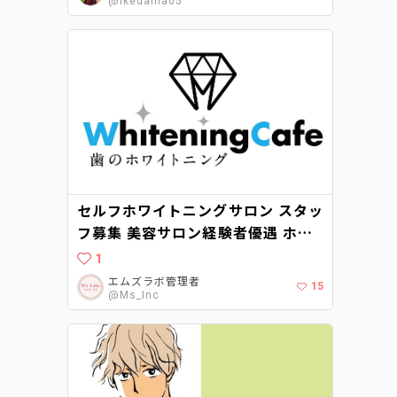
@Ikedama05
セルフホワイトニングサロン スタッ
フ募集 美容サロン経験者優遇 ホワ
イトニングカフェ柏店（千葉県柏
1
市）が2021年8月にオープン予定で
エムズラボ管理者
15
す。
@Ms_Inc