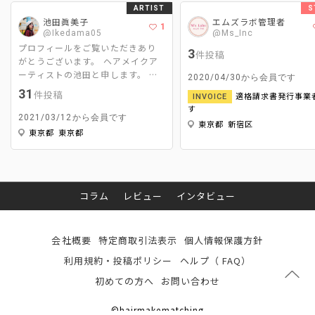
ARTIST
S
池田眞美子
エムズラボ管理者
1
@Ikedama05
@Ms_Inc
プロフィールをご覧いただきあり
3
件投稿
がとうございます。 ヘアメイクア
ーティストの池田と申します。 主
2020/04/30から会員です
な活動はCM、広告、映画、MV撮影
31
件投稿
適格請求書発行事業
INVOICE
のヘアメイクと美容ライターです。
す
ヘアメイクは｢スパイスである2%
2021/03/12から会員です
東京都 新宿区
をどれだけ引き立たせて周りを調
東京都 東京都
和するか｣ 美容ライターは｢ヘアメ
イクならではの視点で＋‪αの情報を
発信するか‬｣ をモットーに活動させ
て頂いてます。
コラム
レビュー
インタビュー
会社概要
特定商取引法表示
個人情報保護方針
利用規約・投稿ポリシー
ヘルプ（ FAQ）
初めての方へ
お問い合わせ
©hairmakematching