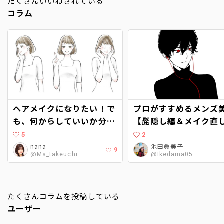
たくさんいいねされている
コラム
ヘアメイクになりたい！で
プロがすすめるメンズ
も、何からしていいか分か
【髭隠し編＆メイク直
らない…。〜現役ヘアメイ
仕方も】
5
2
クに聞くヘアメイクアップ
nana
池田眞美子
9
@Ms_takeuchi
@Ikedama05
アーティストへの道〜
たくさんコラムを投稿している
ユーザー