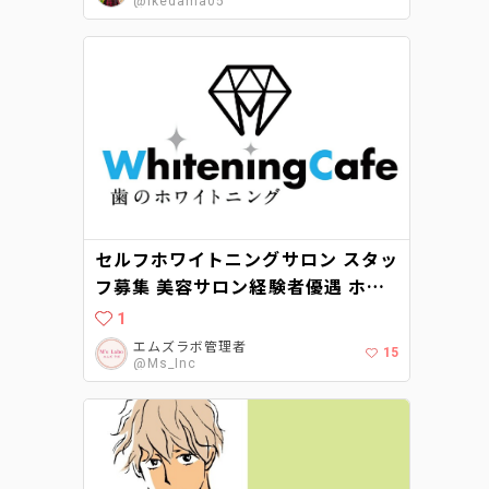
@Ikedama05
セルフホワイトニングサロン スタッ
フ募集 美容サロン経験者優遇 ホワ
イトニングカフェ柏店（千葉県柏
1
市）が2021年8月にオープン予定で
エムズラボ管理者
15
す。
@Ms_Inc