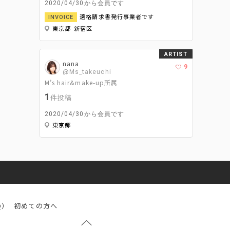
2020/04/30から会員です
適格請求書発行事業者です
INVOICE
東京都 新宿区
ARTIST
nana
9
@Ms_takeuchi
M’s hair&make-up所属
1
件投稿
2020/04/30から会員です
東京都
Q）
初めての方へ