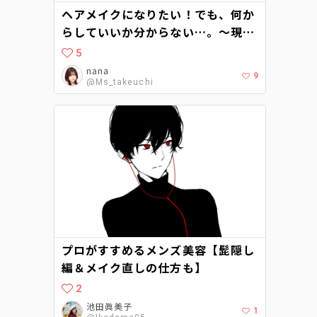
ヘアメイクになりたい！でも、何か
らしていいか分からない…。〜現役
ヘアメイクに聞くヘアメイクアップ
5
アーティストへの道〜
nana
9
@Ms_takeuchi
プロがすすめるメンズ美容【髭隠し
編＆メイク直しの仕方も】
2
池田眞美子
1