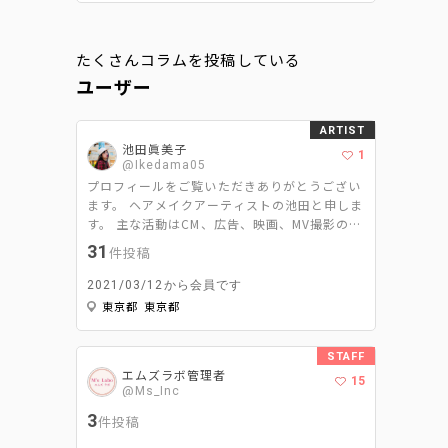
たくさんコラムを投稿している
ユーザー
ARTIST
池田眞美子
1
@Ikedama05
プロフィールをご覧いただきありがとうござい
ます。 ヘアメイクアーティストの池田と申しま
す。 主な活動はCM、広告、映画、MV撮影のヘ
アメイクと美容ライターです。 ヘアメイクは
31
件投稿
｢スパイスである2%をどれだけ引き立たせて周
りを調和するか｣ 美容ライターは｢ヘアメイク
2021/03/12から会員です
ならではの視点で＋‪αの情報を発信するか‬｣ を
東京都 東京都
モットーに活動させて頂いてます。
STAFF
エムズラボ管理者
15
@Ms_Inc
3
件投稿