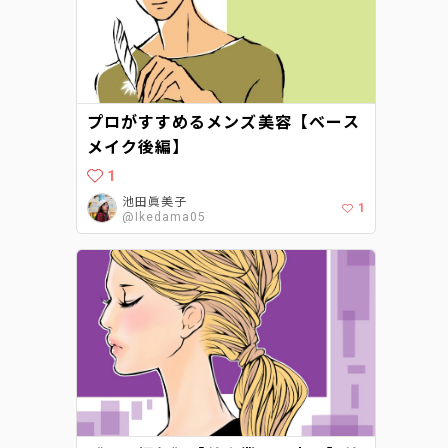
プロがすすめるメンズ美容【ベース
メイク後編】
1
池田眞美子
1
@Ikedama05