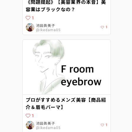
《問題提起》【美容業界の本音】美
容業はブラックなの？
1
池田眞美子
1
@Ikedama05
プロがすすめるメンズ美容【商品紹
介＆眉毛パーマ】
1
池田眞美子
1
@Ikedama05