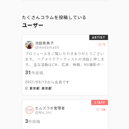
たくさんコラムを投稿している
ユーザー
ARTIST
池田眞美子
1
@Ikedama05
プロフィールをご覧いただきありがとうござい
ます。 ヘアメイクアーティストの池田と申しま
す。 主な活動はCM、広告、映画、MV撮影のヘ
アメイクと美容ライターです。 ヘアメイクは
31
件投稿
｢スパイスである2%をどれだけ引き立たせて周
りを調和するか｣ 美容ライターは｢ヘアメイク
2021/03/12から会員です
ならではの視点で＋‪αの情報を発信するか‬｣ を
東京都 東京都
モットーに活動させて頂いてます。
STAFF
エムズラボ管理者
15
@Ms_Inc
3
件投稿