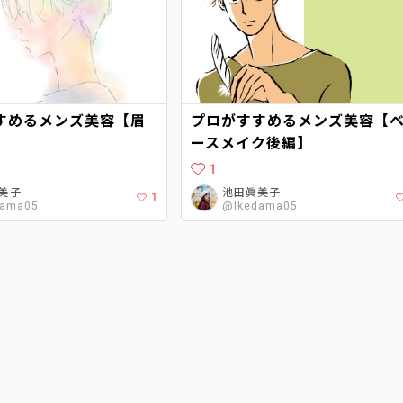
すめるメンズ美容【眉
プロがすすめるメンズ美容【
ースメイク後編】
1
美子
池田眞美子
1
dama05
@Ikedama05