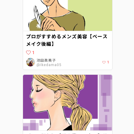
プロがすすめるメンズ美容【ベース
メイク後編】
1
池田眞美子
1
@Ikedama05