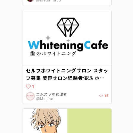
@Ikedama05
セルフホワイトニングサロン スタッ
フ募集 美容サロン経験者優遇 ホワ
イトニングカフェ柏店（千葉県柏
1
市）が2021年8月にオープン予定で
エムズラボ管理者
15
す。
@Ms_Inc