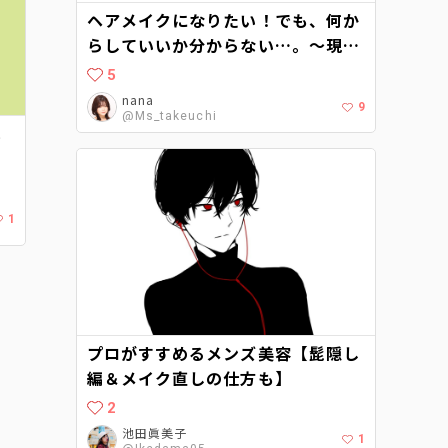
ヘアメイクになりたい！でも、何か
らしていいか分からない…。〜現役
ヘアメイクに聞くヘアメイクアップ
5
アーティストへの道〜
nana
9
@Ms_takeuchi
ベ
1
プロがすすめるメンズ美容【髭隠し
編＆メイク直しの仕方も】
2
池田眞美子
1