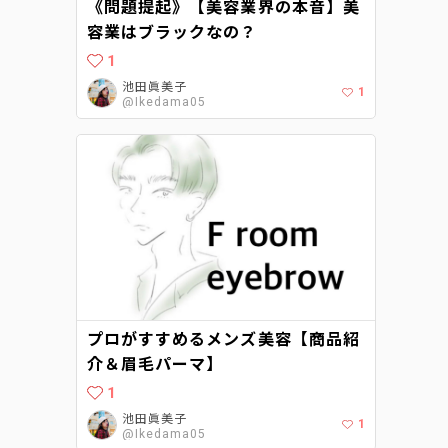
《問題提起》【美容業界の本音】美
容業はブラックなの？
1
池田眞美子
1
@Ikedama05
プロがすすめるメンズ美容【商品紹
介＆眉毛パーマ】
1
池田眞美子
1
@Ikedama05