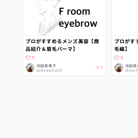
プロがすすめるメンズ美容【商
プロがす
品紹介＆眉毛パーマ】
毛編】
1
1
池田眞美子
池田眞
1
@Ikedama05
@Ike