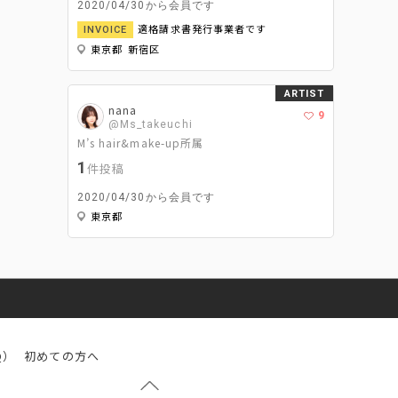
2020/04/30から会員です
適格請求書発行事業者です
INVOICE
東京都 新宿区
ARTIST
nana
9
@Ms_takeuchi
M’s hair&make-up所属
1
件投稿
2020/04/30から会員です
東京都
Q）
初めての方へ