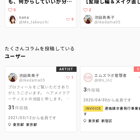
も、何からしていいか分か
【髭隠し編＆メイク直
らない…。〜現役ヘアメイ
仕方も】
5
2
クに聞くヘアメイクアップ
nana
池田眞美子
9
@Ms_takeuchi
@Ikedama05
アーティストへの道〜
たくさんコラムを投稿している
ユーザー
ARTIST
S
池田眞美子
エムズラボ管理者
1
@Ikedama05
@Ms_Inc
プロフィールをご覧いただきあり
3
件投稿
がとうございます。 ヘアメイクア
ーティストの池田と申します。 主
2020/04/30から会員です
な活動はCM、広告、映画、MV撮影
31
件投稿
適格請求書発行事業
INVOICE
のヘアメイクと美容ライターです。
す
ヘアメイクは｢スパイスである2%
2021/03/12から会員です
東京都 新宿区
をどれだけ引き立たせて周りを調
東京都 東京都
和するか｣ 美容ライターは｢ヘアメ
イクならではの視点で＋‪αの情報を