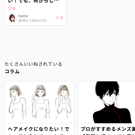
い！でも、何からして
いいか分からな
5
い…。〜現役ヘアメイ
nana
9
@Ms_takeuchi
クに聞くヘアメイクア
ップアーティストへの
道〜
たくさんいいねされている
コラム
ヘアメイクになりたい！で
プロがすすめるメンズ