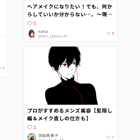
ヘアメイクになりたい！でも、何か
らしていいか分からない…。〜現役
ヘアメイクに聞くヘアメイクアップ
5
アーティストへの道〜
nana
9
@Ms_takeuchi
め
介
1
プロがすすめるメンズ美容【髭隠し
編＆メイク直しの仕方も】
2
池田眞美子
1