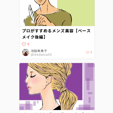
プロがすすめるメンズ美容【ベース
メイク後編】
1
池田眞美子
1
@Ikedama05