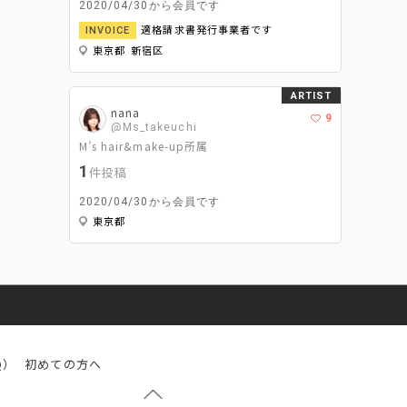
2020/04/30から会員です
適格請求書発行事業者です
INVOICE
東京都 新宿区
ARTIST
nana
9
@Ms_takeuchi
M’s hair&make-up所属
1
件投稿
2020/04/30から会員です
東京都
Q）
初めての方へ