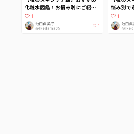
化粧水図鑑！お悩み別にご紹介
悩み別で
♡【前編】
る化粧水
1
1
池田眞美子
池田眞
1
@Ikedama05
@Ike