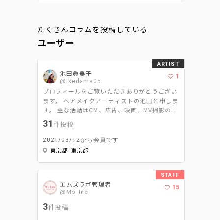
たくさんコラムを投稿している
ユーザー
ARTIST
池田眞美子
1
@Ikedama05
プロフィールをご覧いただきありがとうござい
ます。 ヘアメイクアーティストの池田と申しま
す。 主な活動はCM、広告、映画、MV撮影のヘ
アメイクと美容ライターです。 ヘアメイクは
31
件投稿
｢スパイスである2%をどれだけ引き立たせて周
りを調和するか｣ 美容ライターは｢ヘアメイク
2021/03/12から会員です
ならではの視点で＋‪αの情報を発信するか‬｣ を
東京都 東京都
モットーに活動させて頂いてます。
STAFF
エムズラボ管理者
15
@Ms_Inc
3
件投稿