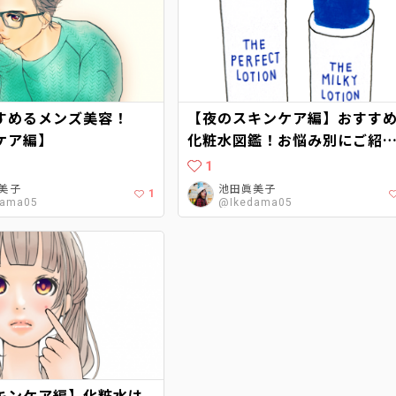
すめるメンズ美容！
【夜のスキンケア編】おすす
ケア編】
化粧水図鑑！お悩み別にご紹
♡【後編】
1
美子
池田眞美子
1
dama05
@Ikedama05
キンケア編】化粧水は