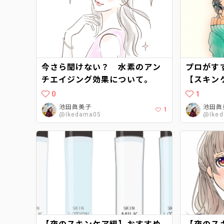
今さら聞けない？ 水素のアン
プロがす
チエイジング効果について。
【スキン
0
1
池田眞美子
池田眞
1
@Ikedama05
@Ike
【夜のスキンケア編】おすすめ
【夜のス