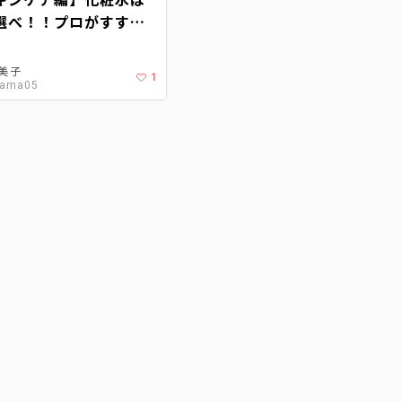
選べ！！プロがすすめ
とは？
美子
1
dama05