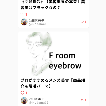
《問題提起》【美容業界の本音】美
容業はブラックなの？
1
池田眞美子
1
@Ikedama05
プロがすすめるメンズ美容【商品紹
介＆眉毛パーマ】
1
池田眞美子
1
@Ikedama05