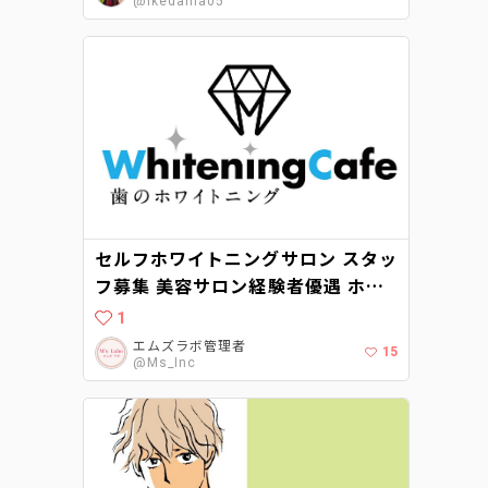
@Ikedama05
セルフホワイトニングサロン スタッ
フ募集 美容サロン経験者優遇 ホワ
イトニングカフェ柏店（千葉県柏
1
市）が2021年8月にオープン予定で
エムズラボ管理者
15
す。
@Ms_Inc