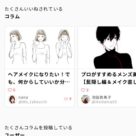
たくさんいいねされている
コラム
ヘアメイクになりたい！で
プロがすすめるメンズ
も、何からしていいか分か
【髭隠し編＆メイク直
らない…。〜現役ヘアメイ
仕方も】
5
2
クに聞くヘアメイクアップ
nana
池田眞美子
9
@Ms_takeuchi
@Ikedama05
アーティストへの道〜
たくさんコラムを投稿している
ユーザー