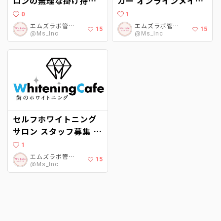
ロンの無理な掛け持ち
カー オンラインメイク
に疲れた方やデビュー
レッスン講師
0
1
したての方に最適な職
エムズラボ管理者
エムズラボ管理者
15
15
@Ms_Inc
@Ms_Inc
場です！高歩合の充実
保障
セルフホワイトニング
サロン スタッフ募集 美
容サロン経験者優遇 ホ
1
ワイトニングカフェ柏
エムズラボ管理者
15
@Ms_Inc
店（千葉県柏市）が
2021年8月にオープン
予定です。