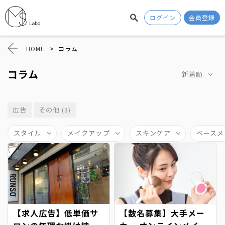
ログイン
会員登録
HOME
>
コラム
コラム
新着順
広告
その他 (3)
スタイル
メイクアップ
スキンケア
ベースメ
【求人広告】低単価サ
【数名募集】大手メー