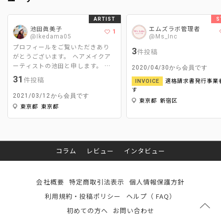
ARTIST
S
池田眞美子
エムズラボ管理者
1
@Ikedama05
@Ms_Inc
プロフィールをご覧いただきあり
3
件投稿
がとうございます。 ヘアメイクア
ーティストの池田と申します。 主
2020/04/30から会員です
な活動はCM、広告、映画、MV撮影
31
件投稿
適格請求書発行事業
INVOICE
のヘアメイクと美容ライターです。
す
ヘアメイクは｢スパイスである2%
2021/03/12から会員です
東京都 新宿区
をどれだけ引き立たせて周りを調
東京都 東京都
和するか｣ 美容ライターは｢ヘアメ
イクならではの視点で＋‪αの情報を
発信するか‬｣ をモットーに活動させ
て頂いてます。
コラム
レビュー
インタビュー
会社概要
特定商取引法表示
個人情報保護方針
利用規約・投稿ポリシー
ヘルプ（ FAQ）
初めての方へ
お問い合わせ