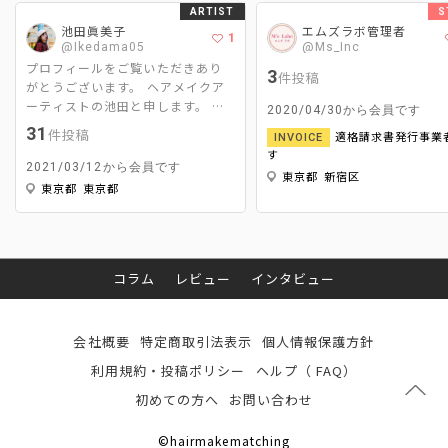
ARTIST
S
池田眞美子
エムズラボ管理者
1
@Ikedama05
@Ms_Inc
プロフィールをご覧いただきあり
3
件投稿
がとうございます。 ヘアメイクア
ーティストの池田と申します。 主
2020/04/30から会員です
な活動はCM、広告、映画、MV撮影
31
件投稿
適格請求書発行事業
INVOICE
のヘアメイクと美容ライターです。
す
ヘアメイクは｢スパイスである2%
2021/03/12から会員です
東京都 新宿区
をどれだけ引き立たせて周りを調
東京都 東京都
和するか｣ 美容ライターは｢ヘアメ
イクならではの視点で＋‪αの情報を
発信するか‬｣ をモットーに活動させ
て頂いてます。
コラム
レビュー
インタビュー
会社概要
特定商取引法表示
個人情報保護方針
利用規約・投稿ポリシー
ヘルプ（ FAQ）
初めての方へ
お問い合わせ
©hairmakematching