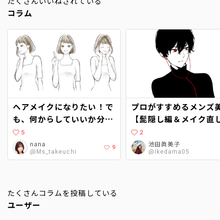
たくさんいいねされている
コラム
ヘアメイクになりたい！で
プロがすすめるメンズ
も、何からしていいか分か
【髭隠し編＆メイク直
らない…。〜現役ヘアメイ
仕方も】
5
2
クに聞くヘアメイクアップ
nana
池田眞美子
9
@Ms_takeuchi
@Ikedama05
アーティストへの道〜
たくさんコラムを投稿している
ユーザー