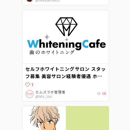
@Ikedama05
セルフホワイトニングサロン スタッ
フ募集 美容サロン経験者優遇 ホワ
イトニングカフェ柏店（千葉県柏
1
市）が2021年8月にオープン予定で
エムズラボ管理者
15
す。
@Ms_Inc