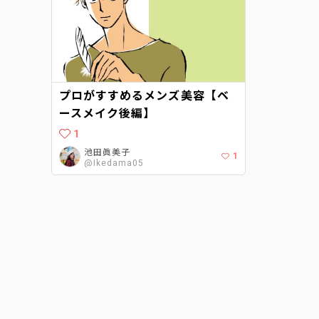
プロがすすめるメンズ美容【ベ
ースメイク後編】
1
池田眞美子
1
@Ikedama05