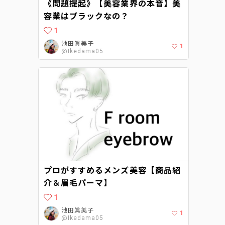
《問題提起》【美容業界の本音】美
容業はブラックなの？
1
池田眞美子
1
@Ikedama05
プロがすすめるメンズ美容【商品紹
介＆眉毛パーマ】
1
池田眞美子
1
@Ikedama05