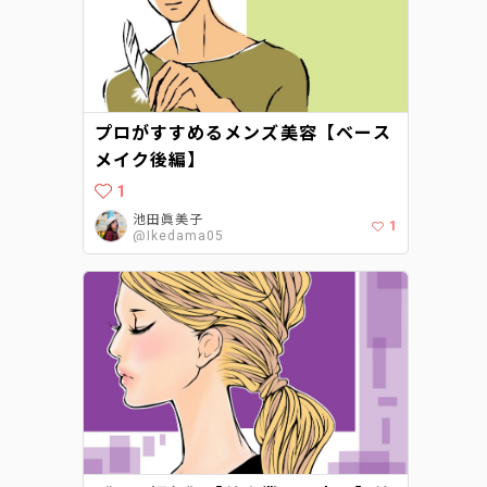
プロがすすめるメンズ美容【ベース
メイク後編】
1
池田眞美子
1
@Ikedama05