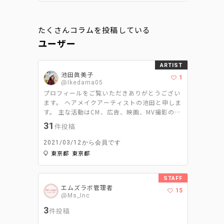
たくさんコラムを投稿している
ユーザー
ARTIST
池田眞美子
1
@Ikedama05
プロフィールをご覧いただきありがとうござい
ます。 ヘアメイクアーティストの池田と申しま
す。 主な活動はCM、広告、映画、MV撮影のヘ
アメイクと美容ライターです。 ヘアメイクは
31
件投稿
｢スパイスである2%をどれだけ引き立たせて周
りを調和するか｣ 美容ライターは｢ヘアメイク
2021/03/12から会員です
ならではの視点で＋‪αの情報を発信するか‬｣ を
東京都 東京都
モットーに活動させて頂いてます。
STAFF
エムズラボ管理者
15
@Ms_Inc
3
件投稿