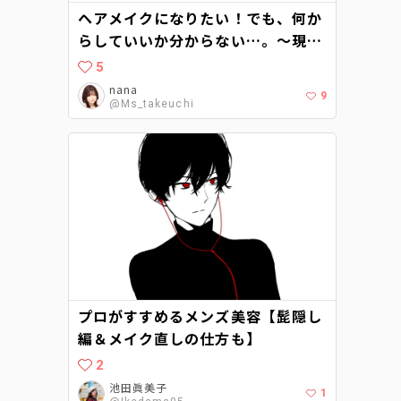
ヘアメイクになりたい！でも、何か
らしていいか分からない…。〜現役
ヘアメイクに聞くヘアメイクアップ
5
アーティストへの道〜
nana
9
@Ms_takeuchi
プロがすすめるメンズ美容【髭隠し
編＆メイク直しの仕方も】
2
池田眞美子
1