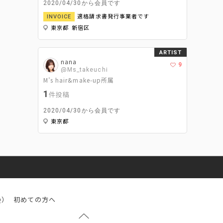
2020/04/30から会員です
適格請求書発行事業者です
INVOICE
東京都 新宿区
ARTIST
nana
9
@Ms_takeuchi
M’s hair&make-up所属
1
件投稿
2020/04/30から会員です
東京都
Q）
初めての方へ