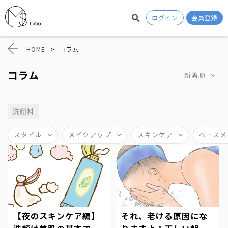
ログイン
会員登録
HOME
>
コラム
コラム
新着順
洗顔料
スタイル
メイクアップ
スキンケア
ベースメ
【夜のスキンケア編】
それ、老ける原因にな