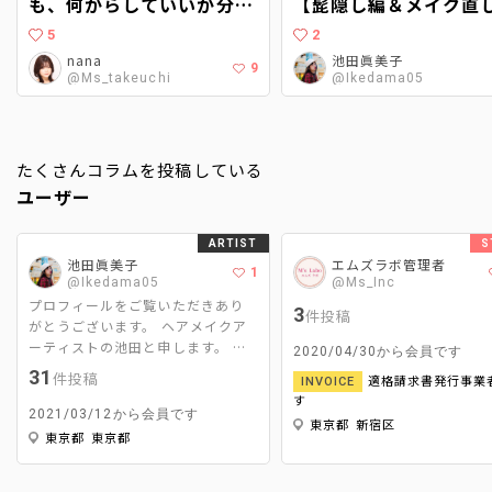
も、何からしていいか分か
【髭隠し編＆メイク直
らない…。〜現役ヘアメイ
仕方も】
5
2
クに聞くヘアメイクアップ
nana
池田眞美子
9
@Ms_takeuchi
@Ikedama05
アーティストへの道〜
たくさんコラムを投稿している
ユーザー
ARTIST
S
池田眞美子
エムズラボ管理者
1
@Ikedama05
@Ms_Inc
プロフィールをご覧いただきあり
3
件投稿
がとうございます。 ヘアメイクア
ーティストの池田と申します。 主
2020/04/30から会員です
な活動はCM、広告、映画、MV撮影
31
件投稿
適格請求書発行事業
INVOICE
のヘアメイクと美容ライターです。
す
ヘアメイクは｢スパイスである2%
2021/03/12から会員です
東京都 新宿区
をどれだけ引き立たせて周りを調
東京都 東京都
和するか｣ 美容ライターは｢ヘアメ
イクならではの視点で＋‪αの情報を