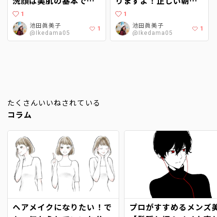
洗顔は美肌の基本で
りますよ！正しい朝の
す！正しい洗顔で脱・
スキンケア方法とは？
1
1
乾燥肌！
【洗顔編】
池田眞美子
池田眞美子
1
1
@Ikedama05
@Ikedama05
たくさんいいねされている
コラム
ヘアメイクになりたい！で
プロがすすめるメンズ